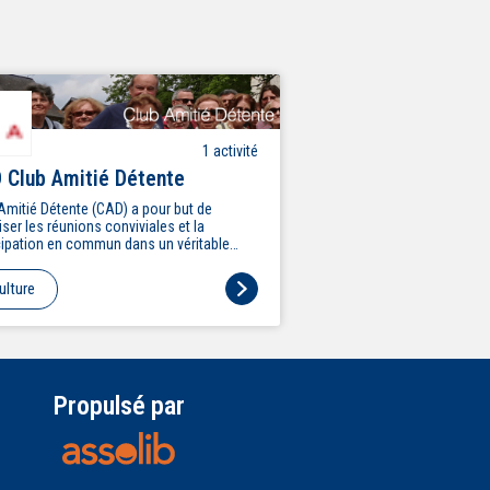
1
activité
 Club Amitié Détente
Amitié Détente (CAD) a pour but de
iser les réunions conviviales et la
cipation en commun dans un véritable
it club' à travers de nombreuses activités :
e, scrabble, ludothèque,
ulture
rences,ciné-club, concert, théâtre,
es, balades commentées à Paris, brico-
 cuisine, gym douce, yoga, marche,
ching…
Propulsé par