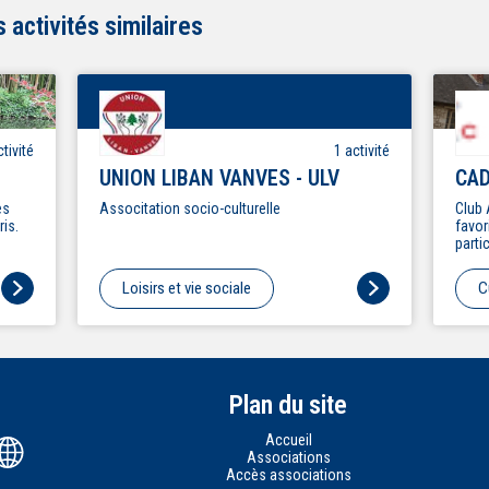
activités similaires
tivité
1
activité
UNION LIBAN VANVES - ULV
CAD
es
Associtation socio-culturelle
Club 
ris.
favor
parti
'espr
bridg
Loisirs et vie sociale
C
confé
sorti
déco,
stret
Plan du site
Accueil
Associations
Accès associations