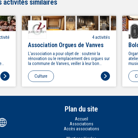
activités similaires
tivité
4
activité
s
Association Orgues de Vanves
Bol
L'association a pour objet de : soutenir la
Organ
rénovation ou le remplacement des orgues sur
ateli
e
la commune de Vanves, veiller à leur bon
musiq
ités :
entretien, à leur mise en valeur et à leur
sauvegarde, promouvoir le rayonnement de
Culture
C
l'orgue dans la Ville de Vanves et au-delà, en
co-
suscitant notamment une riche activité
culturelle et pédagogique autour de
l'instrument.
Plan du site
Accueil
Associations
Accès associations