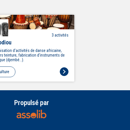
3
activité
s
odiou
isation d'activités de danse africaine,
ers teinture, fabrication d'instruments de
ue (djembé...).
ulture
Propulsé par