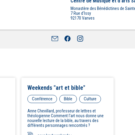
Centre de Musique et d'arts 
Monastère des Bénédictines de Sainte
7 Rue d'Issy
92170
Vanves
Weekends "art et bible"
Conférence
Bible
Culture
Anne Chevillard, professeur de lettres et
théologienne Comment l'art nous donne une
nouvelle lecture de la bible, au travers des
différents personnages rencontrés ?