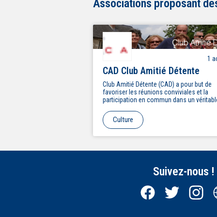
Associations proposant des 
1
ac
CAD Club Amitié Détente
Club Amitié Détente (CAD) a pour but de
favoriser les réunions conviviales et la
participation en commun dans un véritabl
'esprit club' à travers de nombreuses activ
bridge, scrabble, ludothèque,
Culture
conférences,ciné-club, concert, théâtre,
sorties, balades commentées à Paris, bri
déco, cuisine, gym douce, yoga, marche,
stretching…
Suivez-nous !