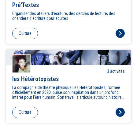
Pré'Textes
Organiser des ateliers d'écriture, des cercles de lecture, des
chantiers d'écriture pour adultes
Culture
3
activité
s
les Hétérotopistes
La compagnie de théâtre physique Les Hétérotopistes, formée
officiellement en 2020, puise son inspiration dans un profond
intérêt pour l’être humain. Son travail s’articule autour d’histoires
universelles et de langages variés, représentant une société
moderne et diverse, permettant à chacun de s’y reconnaître et de
s’y engager pleinement. Le comédien est un artiste créateur,
Culture
impliqué dans le processus collaboratif de création et de
développement des performances, souvent à travers
l’improvisation et l’expérimentation. L’approche de la compagnie
repose sur le jeu clownesque, les techniques de narration, le
théâtre corporel, et le théâtre d’objets. Ces éléments se