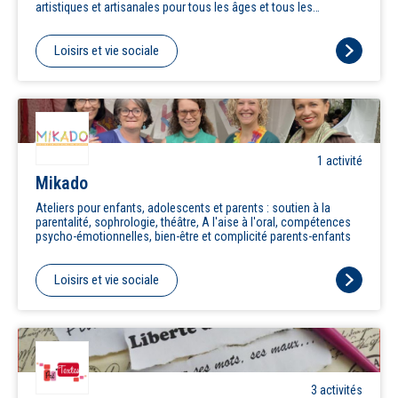
artistiques et artisanales pour tous les âges et tous les
niveaux.Les ateliers ne sont pas des cours classiques mais
plutôt des activités personnelles guidées. Nos animateurs, tous
diplômés et professionnels, vous guident en s’adaptant à votre
Loisirs et vie sociale
niveau et à vos préférences. Que vous soyez débutant ou bien
artiste confirmé, vous donnerez libre cours à votre imagination.
1
activité
Mikado
Ateliers pour enfants, adolescents et parents : soutien à la
parentalité, sophrologie, théâtre, A l'aise à l'oral, compétences
psycho-émotionnelles, bien-être et complicité parents-enfants
Loisirs et vie sociale
3
activité
s