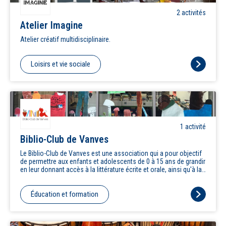
2
activité
s
Atelier Imagine
Atelier créatif multidisciplinaire.
Loisirs et vie sociale
1
activité
Biblio-Club de Vanves
Le Biblio-Club de Vanves est une association qui a pour objectif
de permettre aux enfants et adolescents de 0 à 15 ans de grandir
en leur donnant accès à la littérature écrite et orale, ainsi qu'à la
pratique d'activités artistiques, de transmettre aux adultes
référents la connaissance de la littérature jeunesse, l'importance
d'une pratique artistique sans jugement ni évaluation, et la
Éducation et formation
prévalence de la notion de plaisir dans le rapport à la culture, de
prendre en compte les publics éloignés des pratiques culturelles,
en difficulté sociale, linguistique ou en situation de handicap.