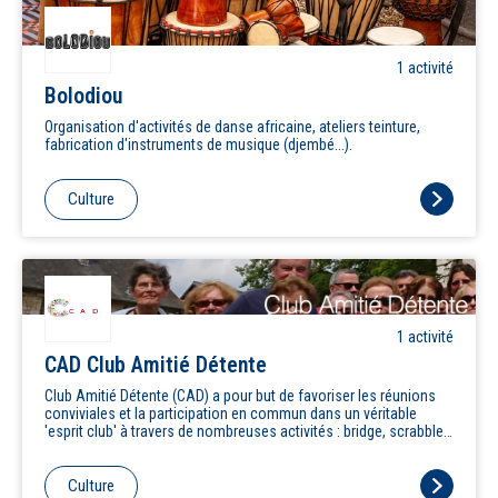
1
activité
Bolodiou
Organisation d'activités de danse africaine, ateliers teinture,
fabrication d'instruments de musique (djembé...).
Culture
1
activité
CAD Club Amitié Détente
Club Amitié Détente (CAD) a pour but de favoriser les réunions
conviviales et la participation en commun dans un véritable
'esprit club' à travers de nombreuses activités : bridge, scrabble,
ludothèque, conférences,ciné-club, concert, théâtre, sorties,
balades commentées à Paris, brico-déco, cuisine, gym douce,
yoga, marche, stretching…
Culture