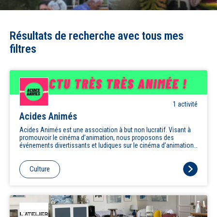
Résultats de recherche avec tous mes
filtres
1
activité
Acides Animés
Acides Animés est une association à but non lucratif. Visant à
promouvoir le cinéma d’animation, nous proposons des
événements divertissants et ludiques sur le cinéma d’animation.
Nos objectifs sont de : - Promouvoir le cinéma d’animation sous
toutes ses formes - Informer sur l’actualités et participer à un
éveil culturel et artistique - Inciter à la création amateur de
Culture
courts-métrages animés - Partager notre passion pour
l’animation