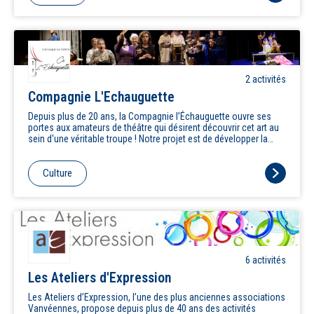
2
activité
s
Compagnie L'Echauguette
Depuis plus de 20 ans, la Compagnie l’Échauguette ouvre ses
portes aux amateurs de théâtre qui désirent découvrir cet art au
sein d'une véritable troupe ! Notre projet est de développer la
pratique théâtrale pour tous en proposant des stages et des
ateliers adaptés à différents publics : adolescents et adultes. La
Compagnie l'Echauguette se veut un lieu de rencontre, d’éveil et
Culture
d’expression autour du théâtre. Le travail mené dans nos ateliers
trouve son aboutissement à l’occasion des spectacles au
Théâtre Panopée ou de Vanves, moments forts de ces
aventures théâtrales, où tous se produisent devant le public.
6
activité
s
Les Ateliers d'Expression
Les Ateliers d’Expression, l’une des plus anciennes associations
Vanvéennes, propose depuis plus de 40 ans des activités