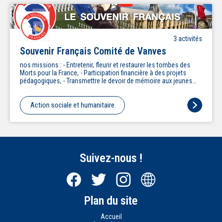
organismes publics ou privés et organisation de manifestations)
Pour nous aider, vous pouvez faire un don, adhérer ou adhérer et
parrainer un collégien. L'adhésion et le parrainage annuel coûtent
340€ déductibles des impôts à 66%
3
activité
s
Souvenir Français Comité de Vanves
nos missions : - Entretenir, fleurir et restaurer les tombes des
Morts pour la France, - Participation financière à des projets
pédagogiques, - Transmettre le devoir de mémoire aux jeunes
générations. Nos activités sont toutes basées sur le bénévolat,
la générosité et les dons. L'action du SOUVENIR FRANÇAIS ne se
limite pas à la conservation de la mémoire de ceux qui sont
Action sociale et humanitaire
morts pour la France et à l'entretien de leurs tombes et des
monuments élevés à leur mémoire, elle concerne aussi tous
ceux qui ont honoré la France par de belles actions, que leur
notoriété soit nationale, ou locale. Le Souvenir Francais
fonctionne grâce aux quêtes et dons reçus.
Suivez-nous !
Plan du site
Accueil