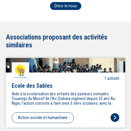
Dites-le nous
Associations proposant des activités
similaires
1
activité
Ecole des Sables
Aide à la scolarisation des enfants des pasteurs nomades
Touaregs du Massif de l'Aïr (Sahara nigérien) depuis 25 ans Au
Niger, l'action consiste à faire vivre 3 sites scolaires, avec la
prise en charge de l'enseignement, des fournitures, du soutien
scolaire et des cantines pour 200 élèves. En France, l'action
consiste d'une part à sensibiliser au problème de la non
Action sociale et humanitaire
scolarisation des enfants et d'autre part à rechercher le
financement des écoles (demande de subventions à des