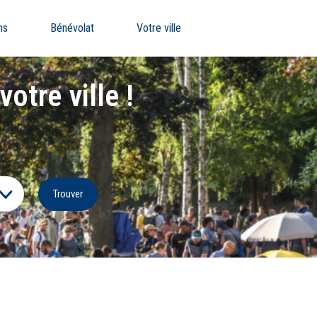
ns
Bénévolat
Votre ville
otre ville !
Trouver