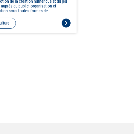
tion de la création numérique et du jeu
 auprès du public, organisation et
ation sous toutes formes de
estations et d'événements publiques s'y
rtant ainsi que formations et conseils
ulture
créa numérique.