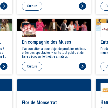
rs au
Symphonique du Campus d'Orsay (OSCO)
audio
Culture
C
participe. Vous pouvez retrouver les réseaux
de l'orchestre (site web, Facebook et YouTube)
en cliquant sur les icônes ci-dessous.
En compagnie des Muses
Ent
s 8-
L'association a pour objet de produire, réaliser,
Produ
les
créer des spectacles vivants tout public et de
musi
ie le
faire découvrir le théâtre amateur.
, le
Culture
C
Ham
Flor de Monserrat