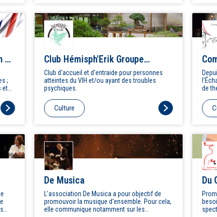
déco, cuisine, gym douce, yoga, marche,
stretching…
n de
Club Hémisph'Erik Groupe
Com
d'Entraide Mutuelle
Club d'accueil et d'entraide pour personnes
Depui
s ;
atteintes du VIH et/ou ayant des troubles
l’Éch
 et
psychiques.
de th
iation
d'une
ature
dével
Culture
C
propo
à dif
La Co
renco
théât
trouv
spect
momen
où to
De Musica
Du 
ie
L'association De Musica a pour objectif de
Promo
promouvoir la musique d'ensemble. Pour cela,
besoins et en allant à
es
elle communique notamment sur les
spectac
au
événements auxquels l'Orchestre
d’expres