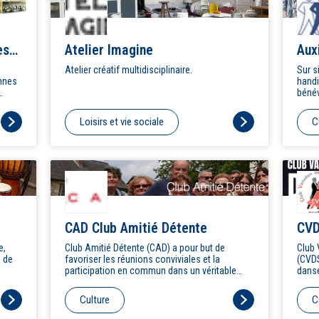
es
Atelier Imagine
Aux
Atelier créatif multidisciplinaire.
Sur s
onnes
handi
bénév
garde
peut 
Loisirs et vie sociale
C
CAD Club Amitié Détente
CV
e,
Club Amitié Détente (CAD) a pour but de
Club 
s de
favoriser les réunions conviviales et la
(CVDS
participation en commun dans un véritable
danse
'esprit club' à travers de nombreuses activités :
danse
bridge, scrabble, ludothèque,
samba
Culture
C
conférences,ciné-club, concert, théâtre,
sorties, balades commentées à Paris, brico-