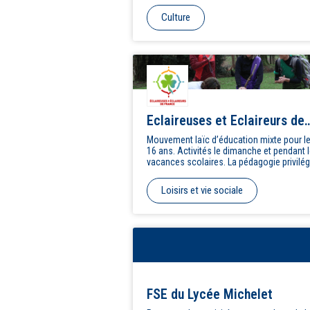
Festival Onze Bouge à Paris, à Aubervillie
Culture
Théâtre de la Commune.
Eclaireuses et Eclaireurs de
France
Mouvement laïc d’éducation mixte pour le
16 ans. Activités le dimanche et pendant 
vacances scolaires. La pédagogie privilég
jeu, l’initiative, le sens civique, la solidarité
sens des responsabilités. Encadrement
Loisirs et vie sociale
bénévole.
FSE du Lycée Michelet