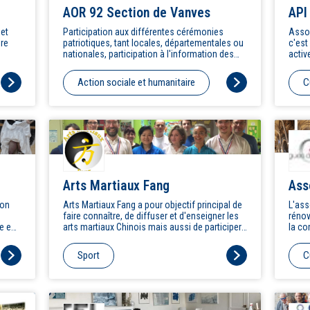
AOR 92 Section de Vanves
API
Ind
 et
Participation aux différentes cérémonies
Assoc
ère
patriotiques, tant locales, départementales ou
c'est
nationales, participation à l'information des
activ
nt au
réservistes et de la Nation et action sociale au
assoc
travers de l'action sociale de l'Union Nationale
de to
Action sociale et humanitaire
C
des Officiers, sous officiers et militaires de
est d
Réserve (ASUNOR), assurer le lien avec le
enfan
Délégué militaire départemental et représenter
Vanv
les réserves auprès de lui.
Arts Martiaux Fang
Ass
ion
Arts Martiaux Fang a pour objectif principal de
L'ass
faire connaître, de diffuser et d'enseigner les
rénov
ve en
arts martiaux Chinois mais aussi de participer
la co
à la diffusion de la culture Chinoise sous
entre
es à
toutes ses formes.
sauve
Sport
C
rand
l'org
susci
cultu
l'ins