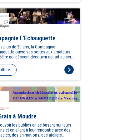
pagnie L'Echauguette
s plus de 20 ans, la Compagnie
auguette ouvre ses portes aux amateurs
éâtre qui désirent découvrir cet art au sein
 véritable troupe ! Notre projet est de
opper la pratique théâtrale pour tous en
ulture
sant des stages et des ateliers adaptés
férents publics : adolescents et adultes.
mpagnie l'Echauguette se veut un lieu de
ntre, d’éveil et d’expression autour du
re. Le travail mené dans nos ateliers
e son aboutissement à l’occasion des
acles au Théâtre Panopée ou de Vanves,
ts forts de ces aventures théâtrales,
us se produisent devant le public.
Grain à Moudre
uvoir les publics en se basant sur leurs
 leur rencontre avec des
les, des animations, des ateliers
sion théâtrale et des productions