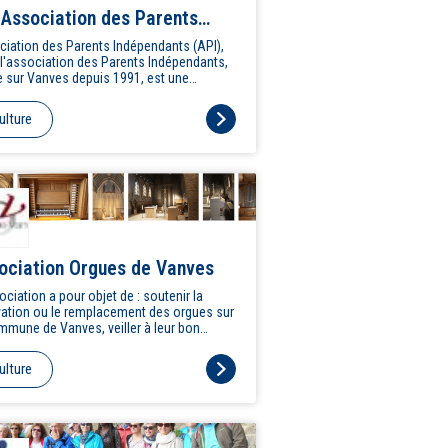
 Association des Parents
épendants de Vanves
iation des Parents Indépendants (API),
 l'association des Parents Indépendants,
e sur Vanves depuis 1991, est une
iation de parents d'élèves locale et libre
ute mouvance politique, dont l'objectif
ulture
e défendre les intérêts et le bien-être des
ts dans les écoles et collèges de
es.
ociation Orgues de Vanves
ociation a pour objet de : soutenir la
ation ou le remplacement des orgues sur
mmune de Vanves, veiller à leur bon
tien, à leur mise en valeur et à leur
garde, promouvoir le rayonnement de
ulture
ue dans la Ville de Vanves et au-delà, en
tant notamment une riche activité
relle et pédagogique autour de
trument.