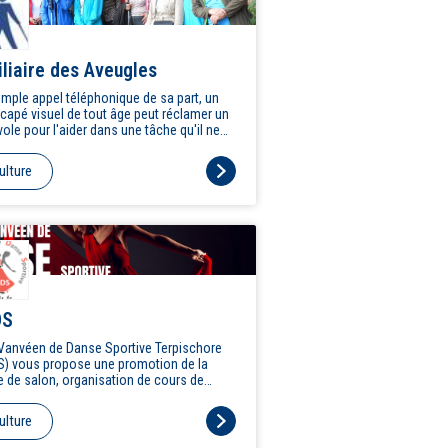
iliaire des Aveugles
imple appel téléphonique de sa part, un
capé visuel de tout âge peut réclamer un
ole pour l'aider dans une tâche qu'il ne
exercer seul.
ulture
DS
Vanvéen de Danse Sportive Terpischore
) vous propose une promotion de la
 de salon, organisation de cours de
s sportives loisirs (cha-cha-cha, valse,
, rock'n roll, etc.).
ulture