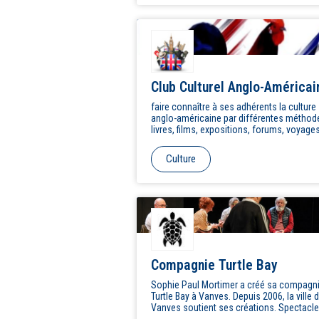
Club Culturel Anglo-Américai
Vanves
faire connaître à ses adhérents la culture
anglo-américaine par différentes méthode
livres, films, expositions, forums, voyages
toute activité interne ou externe à l'assoc
contribuant à un approfondissement de n
Culture
culturelle.
Compagnie Turtle Bay
Sophie Paul Mortimer a créé sa compagn
Turtle Bay à Vanves. Depuis 2006, la ville de
Vanves soutient ses créations. Spectacl
réalisés à Panopée (Théâtre de Vanves), 