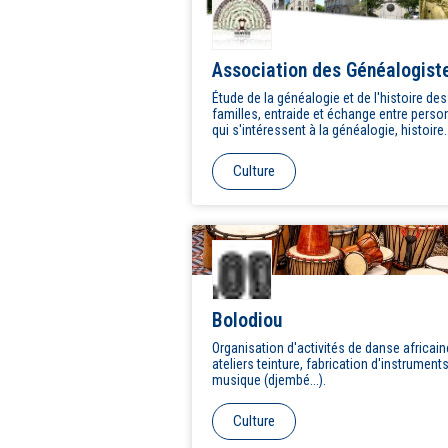
Association des Généalogist
de Vanves
Étude de la généalogie et de l'histoire des
familles, entraide et échange entre pers
qui s'intéressent à la généalogie, histoire
locale de Vanves, contribution à la sauve
du patrimoine historique et des archives
Culture
anciennes.
Bolodiou
Organisation d'activités de danse africain
ateliers teinture, fabrication d'instrument
musique (djembé...).
Culture