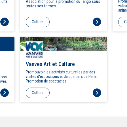
Promo
 Cité
Association pour la promotion du Tango sous
vidéo
toutes ses formes.
anim
manif
rappo
Culture
C
dans 
Vanves Art et Culture
Promouvoir les activités culturelles par des
visites d'expositions et de quartiers de Paris.
tions
Promotion de spectacles.
tives.
Culture