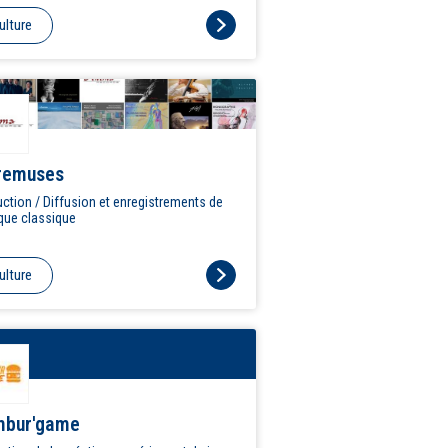
visuelles.
ulture
remuses
ction / Diffusion et enregistrements de
que classique
ulture
bur'game