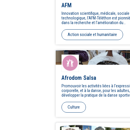
AFM
Innovation scientifique, médicale, sociale
technologique, l’AFM-Téléthon est pionni
dans la recherche et l’amélioration du
quotidien des malades. Trois missions so
cœur de son engagement : Guérir, Aider,
Action sociale et humanitaire
Communiquer.
Afrodom Salsa
Promouvoir les activités liées à l'express
corporelle, et à la danse, pour les adultes,
développer la pratique de la danse sporti
formant ou en présentant organiser des
rencontres et manifestations sportives li
Culture
la danse afin de faire ces disciplines au g
public