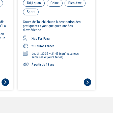
Tai ji quan
Chine
Bien-être
Sport
dit
Cours de Tai chi chuan à destination des
'il a
pratiquants ayant quelques années
d'expérience.
ien
e une
Xiao Fen Fang
aces.
210 euros l'année
qui
Jeudi : 20:35 – 21:45 (sauf vacances
de
scolaires et jours fériés)
À partir de 18 ans