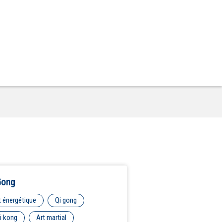
Gong
t énergétique
Qi gong
i kong
Art martial