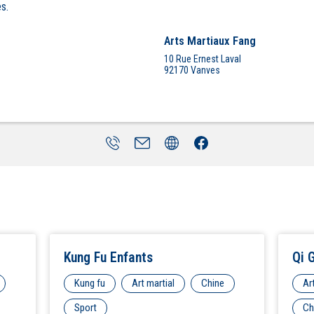
s.
Arts Martiaux Fang
10 Rue Ernest Laval
92170
Vanves
Kung Fu Enfants
Qi 
Kung fu
Art martial
Chine
Ar
Sport
Ch