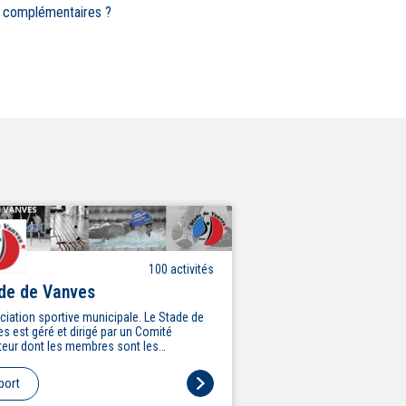
s complémentaires ?
100
activité
s
de de Vanves
iation sportive municipale. Le Stade de
s est géré et dirigé par un Comité
teur dont les membres sont les
dents des sections et les 25 membres
en Assemblée Générale, renouvelable par
port
 tous les 2 ans. Un membre
émentaire est désigné par la Comité sur