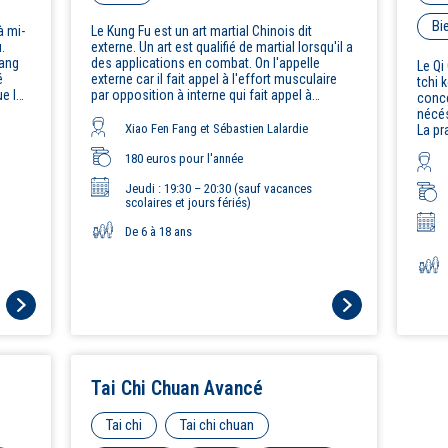
Bi
à mi-
Le Kung Fu est un art martial Chinois dit
.
externe. Un art est qualifié de martial lorsqu'il a
hang
des applications en combat. On l'appelle
Le Qi G
é
externe car il fait appel à l'effort musculaire
tchi 
ue le
par opposition à interne qui fait appel à
conce
 et
l'énergie interne. Quelques pratiquants
nécés
emblématiques du Kung Fu sont Bruce Lee,
Xiao Fen Fang et Sébastien Lalardie
La pr
Jackie Chan, Jet Li ou même Po, le panda de
parmi
Kung-fu Panda !
180 euros pour l'année
s'agi
circul
Jeudi : 19:30 – 20:30 (sauf vacances
de le
scolaires et jours fériés)
des 
calm
De 6 à 18 ans
Tai Chi Chuan Avancé
Tai chi
Tai chi chuan