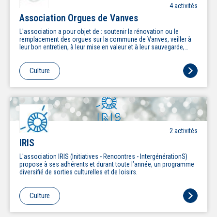
4
activité
s
Association Orgues de Vanves
L'association a pour objet de : soutenir la rénovation ou le
remplacement des orgues sur la commune de Vanves, veiller à
leur bon entretien, à leur mise en valeur et à leur sauvegarde,
promouvoir le rayonnement de l'orgue dans la Ville de Vanves et
au-delà, en suscitant notamment une riche activité culturelle et
pédagogique autour de l'instrument.
Culture
2
activité
s
IRIS
L'association IRIS (Initiatives - Rencontres - IntergénérationS)
propose à ses adhérents et durant toute l’année, un programme
diversifié de sorties culturelles et de loisirs.
Culture